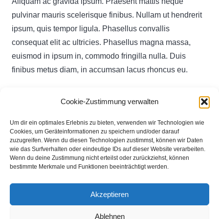
Aliquam ac gravida ipsum. Praesent mattis neque
pulvinar mauris scelerisque finibus. Nullam ut hendrerit
ipsum, quis tempor ligula. Phasellus convallis
consequat elit ac ultricies. Phasellus magna massa,
euismod in ipsum in, commodo fringilla nulla. Duis
finibus metus diam, in accumsan lacus rhoncus eu.
Cookie-Zustimmung verwalten
Du musst
angemeldet
sein, um einen Kommentar
abzugeben.
Um dir ein optimales Erlebnis zu bieten, verwenden wir Technologien wie
Cookies, um Geräteinformationen zu speichern und/oder darauf
zuzugreifen. Wenn du diesen Technologien zustimmst, können wir Daten
wie das Surfverhalten oder eindeutige IDs auf dieser Website verarbeiten.
Michael Podstufka
Wenn du deine Zustimmung nicht erteilst oder zurückziehst, können
bestimmte Merkmale und Funktionen beeinträchtigt werden.
Brinkfeld 11
32130 Enger
Akzeptieren
info@mp-structure.de
Ablehnen